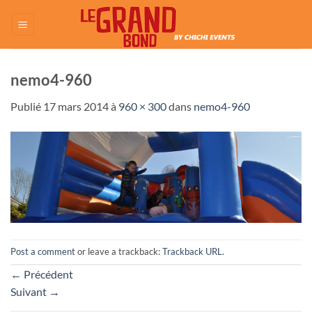
Passer
au
contenu
nemo4-960
Publié
17 mars 2014
à
960 × 300
dans
nemo4-960
Post a comment
or leave a trackback:
Trackback URL
.
←
Précédent
Suivant
→