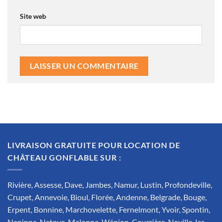
Site web
LIVRAISON GRATUITE POUR LOCATION DE
CHÂTEAU GONFLABLE SUR :
Rivière, Assesse, Dave, Jambes, Namur, Lustin, Profondeville,
Crupet, Annevoie, Bioul, Florée, Andenne, Belgrade, Bouge,
Erpent, Bonnine, Marchovelette, Fernelmont, Yvoir, Spontin,
Naninne, Natoye, Malonne, Wépion, Courrière, Noville-les-