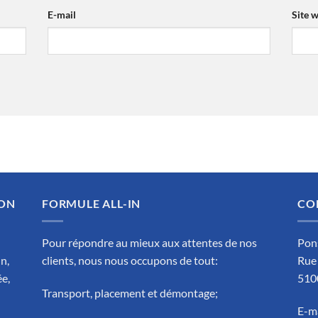
E-mail
Site 
ION
FORMULE ALL-IN
CO
Pour répondre au mieux aux attentes de nos
Pon
n,
clients, nous nous occupons de tout:
Rue
ée,
510
Transport, placement et démontage;
E-ma