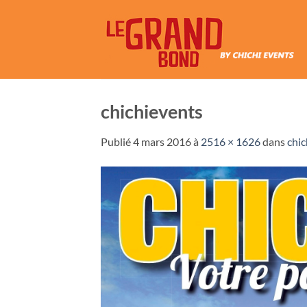
Passer
au
contenu
chichievents
Publié
4 mars 2016
à
2516 × 1626
dans
chic