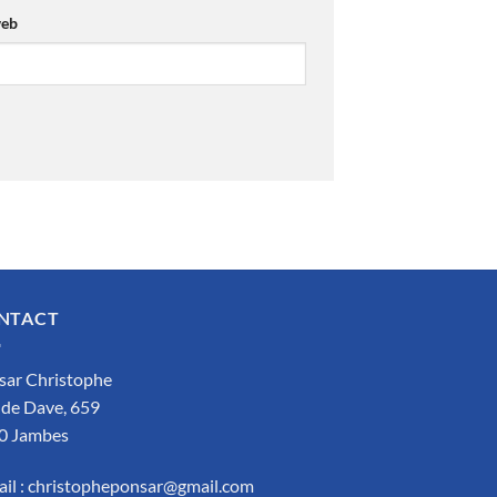
web
NTACT
sar Christophe
 de Dave, 659
0 Jambes
il :
christopheponsar@gmail.com